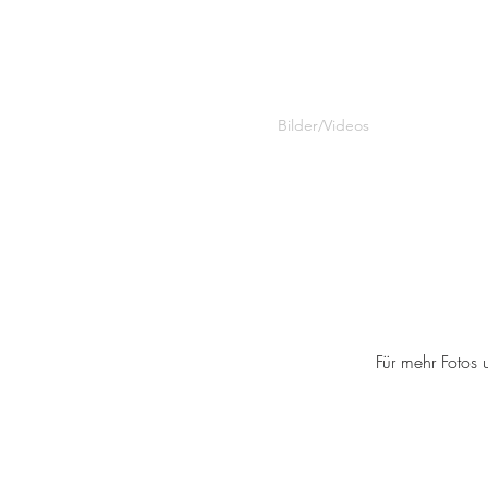
DER KLEINE DICKE JUNGE
Start
Über uns
Tour
Bilder/Videos
Für mehr Fotos 